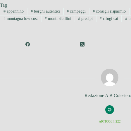
Tag
#
appennino
#
borghi autentici
#
campeggi
#
consigli risparmio
#
montagna low cost
#
monti sibillini
#
prealpi
#
rifugi cai
#
tr
Redazione A B Colestero
ARTICOLI: 222