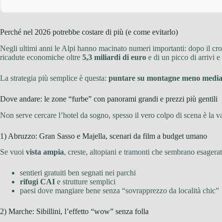
Perché nel 2026 potrebbe costare di più (e come evitarlo)
Negli ultimi anni le Alpi hanno macinato numeri importanti: dopo il cro
ricadute economiche oltre
5,3 miliardi di euro
e di un picco di arrivi e
La strategia più semplice è questa:
puntare su montagne meno media
Dove andare: le zone “furbe” con panorami grandi e prezzi più gentili
Non serve cercare l’hotel da sogno, spesso il vero colpo di scena è la va
1) Abruzzo: Gran Sasso e Majella, scenari da film a budget umano
Se vuoi
vista ampia
, creste, altopiani e tramonti che sembrano esagerati
sentieri gratuiti ben segnati nei parchi
rifugi CAI
e strutture semplici
paesi dove mangiare bene senza “sovrapprezzo da località chic”
2) Marche: Sibillini, l’effetto “wow” senza folla