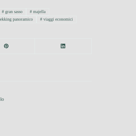
#
gran sasso
#
majella
ekking panoramico
#
viaggi economici
lo