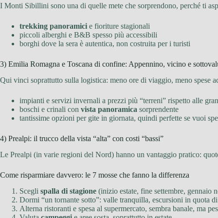
I Monti Sibillini sono una di quelle mete che sorprendono, perché ti aspet
trekking panoramici
e fioriture stagionali
piccoli alberghi e B&B spesso più accessibili
borghi dove la sera è autentica, non costruita per i turisti
3) Emilia Romagna e Toscana di confine: Appennino, vicino e sottoval
Qui vinci soprattutto sulla logistica: meno ore di viaggio, meno spese a
impianti e servizi invernali a prezzi più “terreni” rispetto alle gra
boschi e crinali con
vista panoramica
sorprendente
tantissime opzioni per gite in giornata, quindi perfette se vuoi s
4) Prealpi: il trucco della vista “alta” con costi “bassi”
Le Prealpi (in varie regioni del Nord) hanno un vantaggio pratico: quote
Come risparmiare davvero: le 7 mosse che fanno la differenza
Scegli
spalla di stagione
(inizio estate, fine settembre, gennaio n
Dormi “un tornante sotto”: valle tranquilla, escursioni in quota di
Alterna ristoranti e spesa al supermercato, sembra banale, ma pes
Valuta
campeggi
e aree sosta, soprattutto in estate.