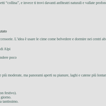
ti “collina”, e invece ti trovi davanti anfiteatri naturali e vallate profo
utato
ccessorie. L’idea è usare le cime come belvedere e dormire nei centri abi
ndi Alpi
pendere poco
 più moderate, ma panorami aperti su pianure, laghi e catene più lontane
on festivo).
 giorno.
a tantissimo.