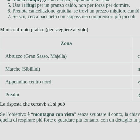
Usa i
rifugi
per un pranzo caldo, non per forza per dormire.
Prenota cancellazione gratuita, se trovi un prezzo migliore cambi 
Se scii, cerca pacchetti con skipass nei comprensori più piccoli.
Mini confronto pratico (per scegliere al volo)
Zona
Abruzzo (Gran Sasso, Majella)
c
Marche (Sibillini)
m
Appennino centro nord
v
Prealpi
g
La risposta che cercavi: sì, si può
Se l’obiettivo è “
montagna con vista
” senza svuotare il conto, la chiav
quella di respirare più forte e guardare più lontano, con un dettaglio in p