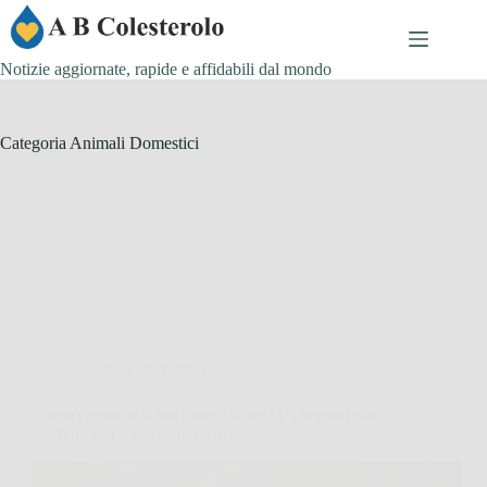
Salta
al
contenuto
Notizie aggiornate, rapide e affidabili dal mondo
Categoria
Animali Domestici
Animali Domestici
Come capire se il tuo cane è felice? I 5 segnali che
confermano il suo benessere