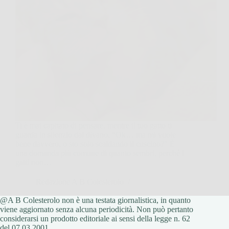
Ti è mai capitato di pensare, mentre il tuo gatto ti
guarda in silenzio dal divano, “Ok… ma mi vuole
bene davvero, o sto solo scaldando il cuscino?” È
una domanda più comune di quanto sembri, perché i
gatti non…
Redazione A B Colesterolo
@A B Colesterolo non è una testata giornalistica, in quanto
20 Febbraio 2026
viene aggiornato senza alcuna periodicità. Non può pertanto
considerarsi un prodotto editoriale ai sensi della legge n. 62
del 07.03.2001.