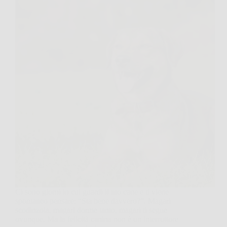
Ci sono giorni in cui guardi il tuo cane e ti viene
spontaneo pensare: “Sta bene davvero?”. Magari
scodinzola, magari dorme tanto, magari ti segue
ovunque. Ma la felicità canina non è un interruttore