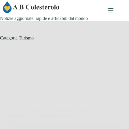
Salta
al
contenuto
Notizie aggiornate, rapide e affidabili dal mondo
Categoria
Turismo
Turismo
Qual è la città italiana più sottovalutata per un
weekend? Ecco quella da non perdere