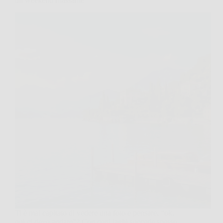
un weekend rilassante
Ti è mai capitato di vedere una foto e pensare, “ok,
qui ci devo andare”? Con certi laghi succede spesso,