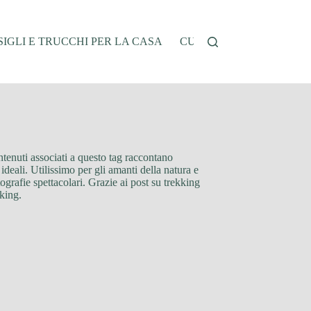
IGLI E TRUCCHI PER LA CASA
CUCINA E RICETTE
G
ontenuti associati a questo tag raccontano
ideali. Utilissimo per gli amanti della natura e
tografie spettacolari. Grazie ai post su trekking
kking.