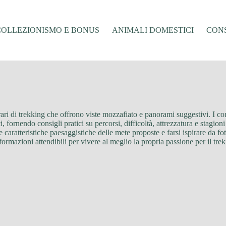
COLLEZIONISMO E BONUS
ANIMALI DOMESTICI
CONS
nerari di trekking che offrono viste mozzafiato e panorami suggestivi. I c
fornendo consigli pratici su percorsi, difficoltà, attrezzatura e stagioni 
e caratteristiche paesaggistiche delle mete proposte e farsi ispirare da fo
formazioni attendibili per vivere al meglio la propria passione per il tre