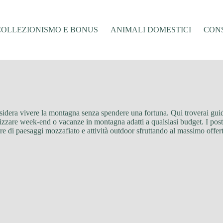
COLLEZIONISMO E BONUS
ANIMALI DOMESTICI
CONS
 desidera vivere la montagna senza spendere una fortuna. Qui troverai gu
ganizzare week-end o vacanze in montagna adatti a qualsiasi budget. I pos
 di paesaggi mozzafiato e attività outdoor sfruttando al massimo offerte