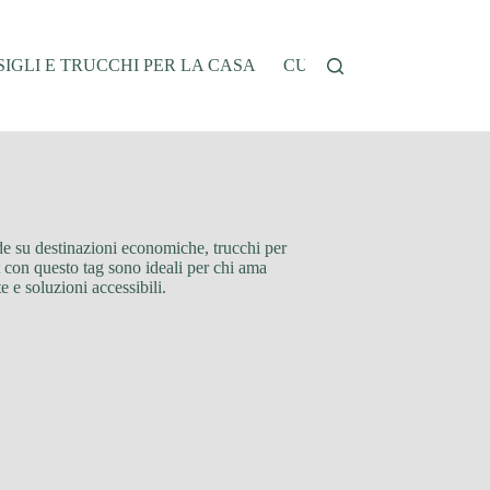
IGLI E TRUCCHI PER LA CASA
CUCINA E RICETTE
G
ide su destinazioni economiche, trucchi per
t con questo tag sono ideali per chi ama
 e soluzioni accessibili.