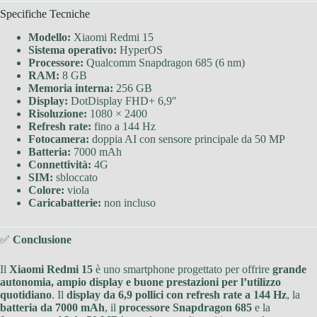
Specifiche Tecniche
Modello:
Xiaomi Redmi 15
Sistema operativo:
HyperOS
Processore:
Qualcomm Snapdragon 685 (6 nm)
RAM:
8 GB
Memoria interna:
256 GB
Display:
DotDisplay FHD+ 6,9″
Risoluzione:
1080 × 2400
Refresh rate:
fino a 144 Hz
Fotocamera:
doppia AI con sensore principale da 50 MP
Batteria:
7000 mAh
Connettività:
4G
SIM:
sbloccato
Colore:
viola
Caricabatterie:
non incluso
✅
Conclusione
Il
Xiaomi Redmi 15
è uno smartphone progettato per offrire
grande
autonomia, ampio display e buone prestazioni per l’utilizzo
quotidiano
. Il
display da 6,9 pollici con refresh rate a 144 Hz
, la
batteria da 7000 mAh
, il
processore Snapdragon 685
e la