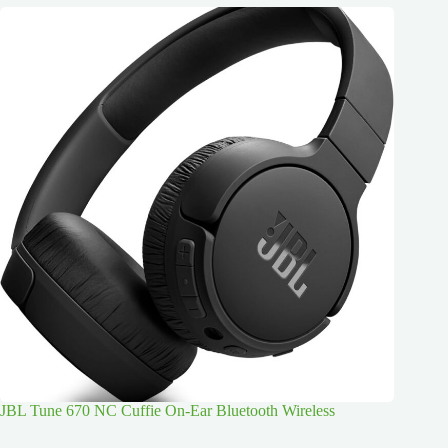
JBL Tune 670 NC Cuffie On-Ear Bluetooth Wireless