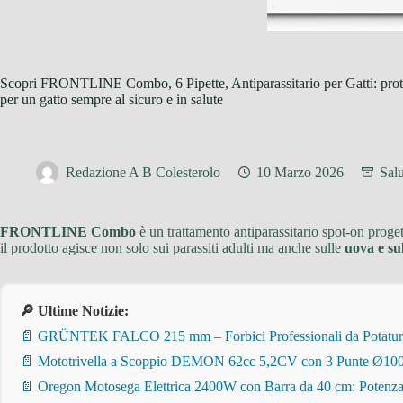
Scopri FRONTLINE Combo, 6 Pipette, Antiparassitario per Gatti: prote
per un gatto sempre al sicuro e in salute
Redazione A B Colesterolo
10 Marzo 2026
Sal
FRONTLINE Combo
è un trattamento antiparassitario spot-on proge
il prodotto agisce non solo sui parassiti adulti ma anche sulle
uova e sul
🔎 Ultime Notizie:
📄 GRÜNTEK FALCO 215 mm – Forbici Professionali da Potatura pe
📄 Mototrivella a Scoppio DEMON 62cc 5,2CV con 3 Punte Ø100/
📄 Oregon Motosega Elettrica 2400W con Barra da 40 cm: Potenza 