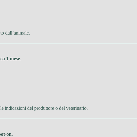
to dall’animale.
rca 1 mese
.
e indicazioni del produttore o del veterinario.
pot-on
.