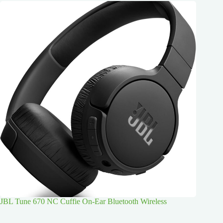
JBL Tune 670 NC Cuffie On-Ear Bluetooth Wireless