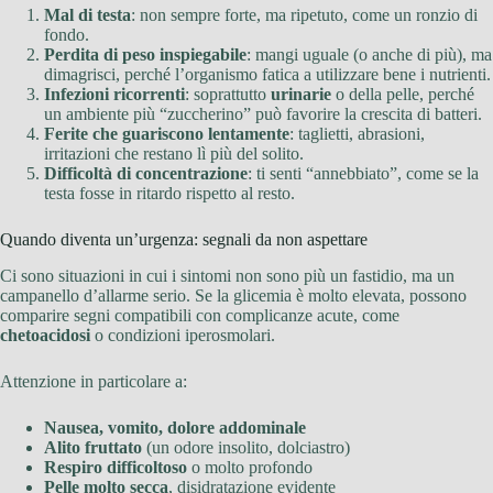
Mal di testa
: non sempre forte, ma ripetuto, come un ronzio di
fondo.
Perdita di peso inspiegabile
: mangi uguale (o anche di più), ma
dimagrisci, perché l’organismo fatica a utilizzare bene i nutrienti.
Infezioni ricorrenti
: soprattutto
urinarie
o della pelle, perché
un ambiente più “zuccherino” può favorire la crescita di batteri.
Ferite che guariscono lentamente
: taglietti, abrasioni,
irritazioni che restano lì più del solito.
Difficoltà di concentrazione
: ti senti “annebbiato”, come se la
testa fosse in ritardo rispetto al resto.
Quando diventa un’urgenza: segnali da non aspettare
Ci sono situazioni in cui i sintomi non sono più un fastidio, ma un
campanello d’allarme serio. Se la glicemia è molto elevata, possono
comparire segni compatibili con complicanze acute, come
chetoacidosi
o condizioni iperosmolari.
Attenzione in particolare a:
Nausea, vomito, dolore addominale
Alito fruttato
(un odore insolito, dolciastro)
Respiro difficoltoso
o molto profondo
Pelle molto secca
, disidratazione evidente