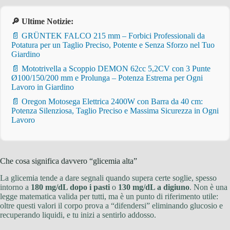
🔎 Ultime Notizie:
📄 GRÜNTEK FALCO 215 mm – Forbici Professionali da
Potatura per un Taglio Preciso, Potente e Senza Sforzo nel Tuo
Giardino
📄 Mototrivella a Scoppio DEMON 62cc 5,2CV con 3 Punte
Ø100/150/200 mm e Prolunga – Potenza Estrema per Ogni
Lavoro in Giardino
📄 Oregon Motosega Elettrica 2400W con Barra da 40 cm:
Potenza Silenziosa, Taglio Preciso e Massima Sicurezza in Ogni
Lavoro
Che cosa significa davvero “glicemia alta”
La glicemia tende a dare segnali quando supera certe soglie, spesso
intorno a
180 mg/dL dopo i pasti
o
130 mg/dL a digiuno
. Non è una
legge matematica valida per tutti, ma è un punto di riferimento utile:
oltre questi valori il corpo prova a “difendersi” eliminando glucosio e
recuperando liquidi, e tu inizi a sentirlo addosso.