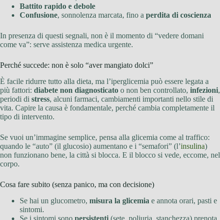
Battito rapido e debole
Confusione
, sonnolenza marcata, fino a
perdita di coscienza
In presenza di questi segnali, non è il momento di “vedere domani
come va”: serve assistenza medica urgente.
Perché succede: non è solo “aver mangiato dolci”
È facile ridurre tutto alla dieta, ma l’iperglicemia può essere legata a
più fattori:
diabete non diagnosticato
o non ben controllato,
infezioni
,
periodi di
stress
, alcuni farmaci, cambiamenti importanti nello stile di
vita. Capire la causa è fondamentale, perché cambia completamente il
tipo di intervento.
Se vuoi un’immagine semplice, pensa alla glicemia come al traffico:
quando le “auto” (il glucosio) aumentano e i “semafori” (l’
insulina
)
non funzionano bene, la città si blocca. E il blocco si vede, eccome, nel
corpo.
Cosa fare subito (senza panico, ma con decisione)
Se hai un glucometro,
misura la glicemia
e annota orari, pasti e
sintomi.
Se i sintomi sono
persistenti
(sete, poliuria, stanchezza) prenota