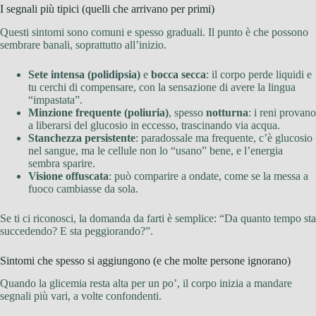
I segnali più tipici (quelli che arrivano per primi)
Questi sintomi sono comuni e spesso graduali. Il punto è che possono
sembrare banali, soprattutto all’inizio.
Sete intensa (polidipsia)
e
bocca secca
: il corpo perde liquidi e
tu cerchi di compensare, con la sensazione di avere la lingua
“impastata”.
Minzione frequente (poliuria)
, spesso
notturna
: i reni provano
a liberarsi del glucosio in eccesso, trascinando via acqua.
Stanchezza persistente
: paradossale ma frequente, c’è glucosio
nel sangue, ma le cellule non lo “usano” bene, e l’energia
sembra sparire.
Visione offuscata
: può comparire a ondate, come se la messa a
fuoco cambiasse da sola.
Se ti ci riconosci, la domanda da farti è semplice: “Da quanto tempo sta
succedendo? E sta peggiorando?”.
Sintomi che spesso si aggiungono (e che molte persone ignorano)
Quando la glicemia resta alta per un po’, il corpo inizia a mandare
segnali più vari, a volte confondenti.