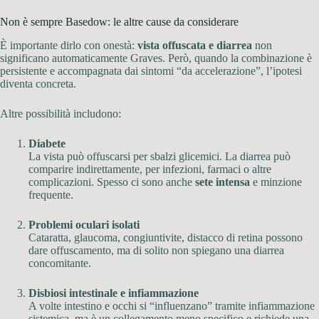
Non è sempre Basedow: le altre cause da considerare
È importante dirlo con onestà:
vista offuscata e diarrea
non
significano automaticamente Graves. Però, quando la combinazione è
persistente e accompagnata dai sintomi “da accelerazione”, l’ipotesi
diventa concreta.
Altre possibilità includono:
Diabete
La vista può offuscarsi per sbalzi glicemici. La diarrea può
comparire indirettamente, per infezioni, farmaci o altre
complicazioni. Spesso ci sono anche
sete intensa
e minzione
frequente.
Problemi oculari isolati
Cataratta, glaucoma, congiuntivite, distacco di retina possono
dare offuscamento, ma di solito non spiegano una diarrea
concomitante.
Disbiosi intestinale e infiammazione
A volte intestino e occhi si “influenzano” tramite infiammazione
sistemica, ma è un collegamento meno specifico e richiede una