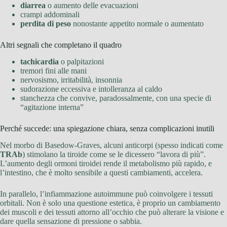
diarrea
o aumento delle evacuazioni
crampi addominali
perdita di peso
nonostante appetito normale o aumentato
Altri segnali che completano il quadro
tachicardia
o palpitazioni
tremori fini alle mani
nervosismo, irritabilità, insonnia
sudorazione eccessiva e intolleranza al caldo
stanchezza che convive, paradossalmente, con una specie di
“agitazione interna”
Perché succede: una spiegazione chiara, senza complicazioni inutili
Nel morbo di Basedow-Graves, alcuni anticorpi (spesso indicati come
TRAb
) stimolano la tiroide come se le dicessero “lavora di più”.
L’aumento degli ormoni tiroidei rende il metabolismo più rapido, e
l’intestino, che è molto sensibile a questi cambiamenti, accelera.
In parallelo, l’infiammazione autoimmune può coinvolgere i tessuti
orbitali. Non è solo una questione estetica, è proprio un cambiamento
dei muscoli e dei tessuti attorno all’occhio che può alterare la visione e
dare quella sensazione di pressione o sabbia.