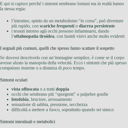
E qui si capisce perché i sintomi sembrano lontani ma in realtà hanno
la stessa regia:
l’intestino, spinto da un metabolismo “in corsa”, può diventare
più rapido, con
scariche frequenti
o
diarrea persistente
i tessuti intorno agli occhi possono infiammarsi, dando
l’
oftalmopatia tiroidea
, con fastidi visivi anche molto evidenti
I segnali più comuni, quelli che spesso fanno scattare il sospetto
Se dovessi descriverlo con un’immagine semplice, è come se il corpo
avesse alzato la manopola della velocità. Ecco i sintomi che più spesso
compaiono insieme o a distanza di poco tempo.
Sintomi oculari
vista offuscata
o a tratti
doppia
occhi che sembrano più “sporgenti” o palpebre gonfie
fotofobia
, bruciore, arrossamento
sensazione di sabbia, pressione, secchezza
difficoltà a mettere a fuoco, soprattutto quando sei stanco
Sintomi intestinali e metabolici