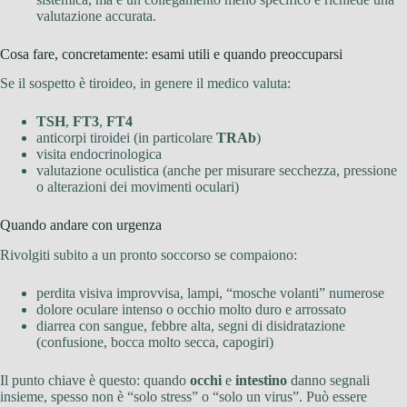
valutazione accurata.
Cosa fare, concretamente: esami utili e quando preoccuparsi
Se il sospetto è tiroideo, in genere il medico valuta:
TSH
,
FT3
,
FT4
anticorpi tiroidei (in particolare
TRAb
)
visita endocrinologica
valutazione oculistica (anche per misurare secchezza, pressione
o alterazioni dei movimenti oculari)
Quando andare con urgenza
Rivolgiti subito a un pronto soccorso se compaiono:
perdita visiva improvvisa, lampi, “mosche volanti” numerose
dolore oculare intenso o occhio molto duro e arrossato
diarrea con sangue, febbre alta, segni di disidratazione
(confusione, bocca molto secca, capogiri)
Il punto chiave è questo: quando
occhi
e
intestino
danno segnali
insieme, spesso non è “solo stress” o “solo un virus”. Può essere