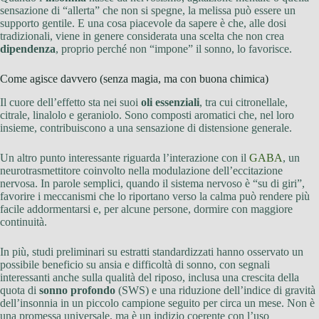
sensazione di “allerta” che non si spegne, la melissa può essere un
supporto gentile. E una cosa piacevole da sapere è che, alle dosi
tradizionali, viene in genere considerata una scelta che non crea
dipendenza
, proprio perché non “impone” il sonno, lo favorisce.
Come agisce davvero (senza magia, ma con buona chimica)
Il cuore dell’effetto sta nei suoi
oli essenziali
, tra cui citronellale,
citrale, linalolo e geraniolo. Sono composti aromatici che, nel loro
insieme, contribuiscono a una sensazione di distensione generale.
Un altro punto interessante riguarda l’interazione con il
GABA
, un
neurotrasmettitore coinvolto nella modulazione dell’eccitazione
nervosa. In parole semplici, quando il sistema nervoso è “su di giri”,
favorire i meccanismi che lo riportano verso la calma può rendere più
facile addormentarsi e, per alcune persone, dormire con maggiore
continuità.
In più, studi preliminari su estratti standardizzati hanno osservato un
possibile beneficio su ansia e difficoltà di sonno, con segnali
interessanti anche sulla qualità del riposo, inclusa una crescita della
quota di
sonno profondo
(SWS) e una riduzione dell’indice di gravità
dell’insonnia in un piccolo campione seguito per circa un mese. Non è
una promessa universale, ma è un indizio coerente con l’uso