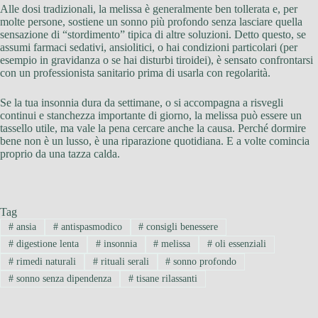
Alle dosi tradizionali, la melissa è generalmente ben tollerata e, per
molte persone, sostiene un sonno più profondo senza lasciare quella
sensazione di “stordimento” tipica di altre soluzioni. Detto questo, se
assumi farmaci sedativi, ansiolitici, o hai condizioni particolari (per
esempio in gravidanza o se hai disturbi tiroidei), è sensato confrontarsi
con un professionista sanitario prima di usarla con regolarità.
Se la tua insonnia dura da settimane, o si accompagna a risvegli
continui e stanchezza importante di giorno, la melissa può essere un
tassello utile, ma vale la pena cercare anche la causa. Perché dormire
bene non è un lusso, è una riparazione quotidiana. E a volte comincia
proprio da una tazza calda.
Tag
#
ansia
#
antispasmodico
#
consigli benessere
#
digestione lenta
#
insonnia
#
melissa
#
oli essenziali
#
rimedi naturali
#
rituali serali
#
sonno profondo
#
sonno senza dipendenza
#
tisane rilassanti