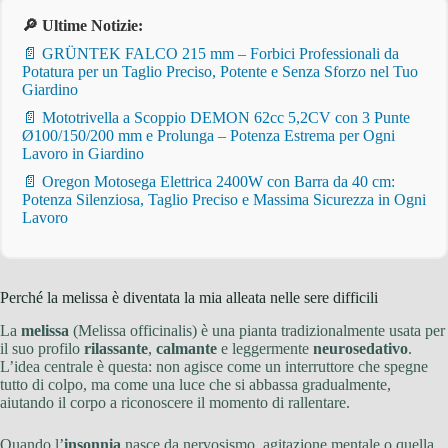
🔎 Ultime Notizie:
📄 GRÜNTEK FALCO 215 mm – Forbici Professionali da
Potatura per un Taglio Preciso, Potente e Senza Sforzo nel Tuo
Giardino
📄 Mototrivella a Scoppio DEMON 62cc 5,2CV con 3 Punte
Ø100/150/200 mm e Prolunga – Potenza Estrema per Ogni
Lavoro in Giardino
📄 Oregon Motosega Elettrica 2400W con Barra da 40 cm:
Potenza Silenziosa, Taglio Preciso e Massima Sicurezza in Ogni
Lavoro
Perché la melissa è diventata la mia alleata nelle sere difficili
La
melissa
(Melissa officinalis) è una pianta tradizionalmente usata per
il suo profilo
rilassante
,
calmante
e leggermente
neurosedativo
.
L’idea centrale è questa: non agisce come un interruttore che spegne
tutto di colpo, ma come una luce che si abbassa gradualmente,
aiutando il corpo a riconoscere il momento di rallentare.
Quando l’
insonnia
nasce da nervosismo, agitazione mentale o quella