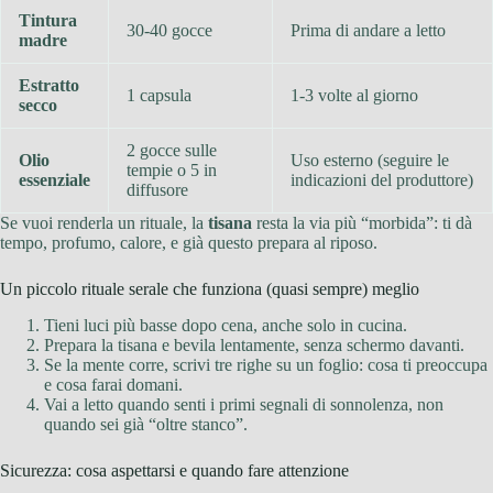
Tintura
30-40 gocce
Prima di andare a letto
madre
Estratto
1 capsula
1-3 volte al giorno
secco
2 gocce sulle
Olio
Uso esterno (seguire le
tempie o 5 in
essenziale
indicazioni del produttore)
diffusore
Se vuoi renderla un rituale, la
tisana
resta la via più “morbida”: ti dà
tempo, profumo, calore, e già questo prepara al riposo.
Un piccolo rituale serale che funziona (quasi sempre) meglio
Tieni luci più basse dopo cena, anche solo in cucina.
Prepara la tisana e bevila lentamente, senza schermo davanti.
Se la mente corre, scrivi tre righe su un foglio: cosa ti preoccupa
e cosa farai domani.
Vai a letto quando senti i primi segnali di sonnolenza, non
quando sei già “oltre stanco”.
Sicurezza: cosa aspettarsi e quando fare attenzione