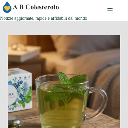
Salta
al
contenuto
Notizie aggiornate, rapide e affidabili dal mondo