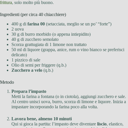
frittura
, solo molto più buono.
Ingredienti (per circa 40 chiacchiere)
400 g di
farina 00
(setacciata, meglio se un po’ “forte”)
2 uova
30 g di burro morbido (o appena intiepidito)
40 g di zucchero semolato
Scorza grattugiata di 1 limone non trattato
50 ml di liquore (grappa, anice, rum o vino bianco se preferisci
delicato)
1 pizzico di sale
Olio di semi per friggere (q.b.)
Zucchero a velo
(q.b.)
Metodo
Prepara l’impasto
Metti la farina a fontana (o in ciotola), aggiungi zucchero e sale.
Al centro unisci uova, burro, scorza di limone e liquore. Inizia a
impastare incorporando la farina poco alla volta.
Lavora bene, almeno 10 minuti
Qui si gioca la partita: l’impasto deve diventare
liscio
, elastico,