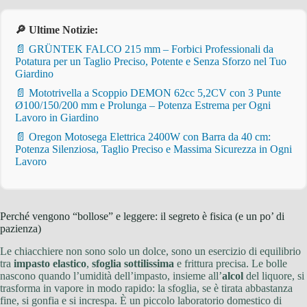
🔎 Ultime Notizie:
📄 GRÜNTEK FALCO 215 mm – Forbici Professionali da
Potatura per un Taglio Preciso, Potente e Senza Sforzo nel Tuo
Giardino
📄 Mototrivella a Scoppio DEMON 62cc 5,2CV con 3 Punte
Ø100/150/200 mm e Prolunga – Potenza Estrema per Ogni
Lavoro in Giardino
📄 Oregon Motosega Elettrica 2400W con Barra da 40 cm:
Potenza Silenziosa, Taglio Preciso e Massima Sicurezza in Ogni
Lavoro
Perché vengono “bollose” e leggere: il segreto è fisica (e un po’ di
pazienza)
Le chiacchiere non sono solo un dolce, sono un esercizio di equilibrio
tra
impasto elastico
,
sfoglia sottilissima
e frittura precisa. Le bolle
nascono quando l’umidità dell’impasto, insieme all’
alcol
del liquore, si
trasforma in vapore in modo rapido: la sfoglia, se è tirata abbastanza
fine, si gonfia e si increspa. È un piccolo laboratorio domestico di