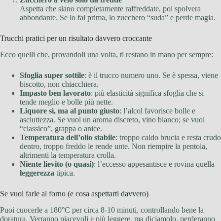
Aspetta che siano completamente raffreddate, poi spolvera
abbondante. Se lo fai prima, lo zucchero “suda” e perde magia.
Trucchi pratici per un risultato davvero croccante
Ecco quelli che, provandoli una volta, ti restano in mano per sempre:
Sfoglia super sottile
: è il trucco numero uno. Se è spessa, viene
biscotto, non chiacchiera.
Impasto ben lavorato
: più elasticità significa sfoglia che si
tende meglio e bolle più nette.
Liquore sì, ma al punto giusto
: l’alcol favorisce bolle e
asciuttezza. Se vuoi un aroma discreto, vino bianco; se vuoi
“classico”, grappa o anice.
Temperatura dell’olio stabile
: troppo caldo brucia e resta crudo
dentro, troppo freddo le rende unte. Non riempire la pentola,
altrimenti la temperatura crolla.
Niente lievito (o quasi)
: l’eccesso appesantisce e rovina quella
leggerezza
tipica.
Se vuoi farle al forno (e cosa aspettarti davvero)
Puoi cuocerle a 180°C per circa 8-10 minuti, controllando bene la
doratura. Verranno piacevoli e più leggere, ma diciamolo, perderanno