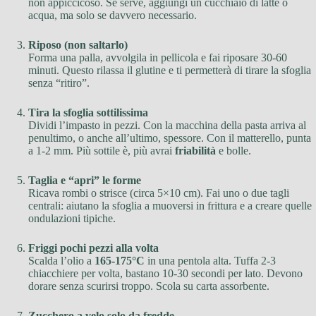
non appiccicoso. Se serve, aggiungi un cucchiaio di latte o
acqua, ma solo se davvero necessario.
Riposo (non saltarlo)
Forma una palla, avvolgila in pellicola e fai riposare 30-60
minuti. Questo rilassa il glutine e ti permetterà di tirare la sfoglia
senza “ritiro”.
Tira la sfoglia sottilissima
Dividi l’impasto in pezzi. Con la macchina della pasta arriva al
penultimo, o anche all’ultimo, spessore. Con il matterello, punta
a 1-2 mm. Più sottile è, più avrai
friabilità
e bolle.
Taglia e “apri” le forme
Ricava rombi o strisce (circa 5×10 cm). Fai uno o due tagli
centrali: aiutano la sfoglia a muoversi in frittura e a creare quelle
ondulazioni tipiche.
Friggi pochi pezzi alla volta
Scalda l’olio a
165-175°C
in una pentola alta. Tuffa 2-3
chiacchiere per volta, bastano 10-30 secondi per lato. Devono
dorare senza scurirsi troppo. Scola su carta assorbente.
Zucchero a velo solo da fredde