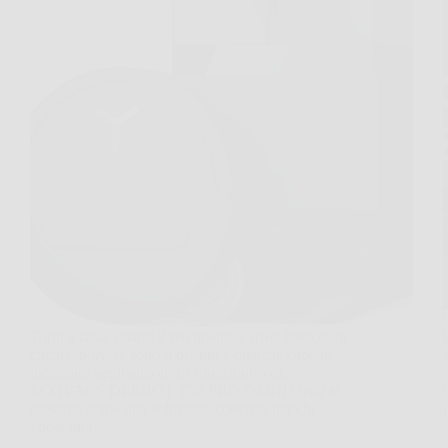
Torni a casa, guardi il pavimento e trovi briciole in
cucina, polvere sotto il divano e qualche capello
incastrato negli angoli. In situazioni così,
ECOVACS DEEBOT T50 PRO OMNI Gen2 si
presenta come una soluzione concreta per chi
vuole una…