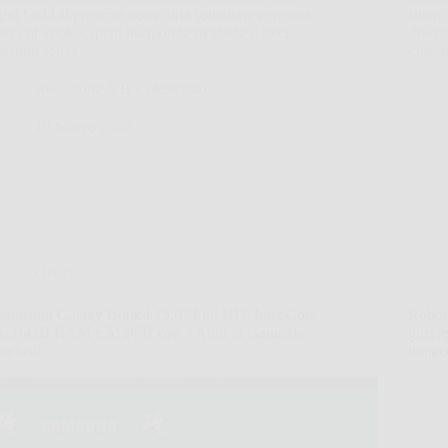
ghd Gold si presenta come una soluzione concreta
situa
per chi vuole capelli lisci, onde morbide o ricci
divent
definiti senza…
Questo
Redazione A B Colesterolo
18 Marzo 2026
Offerte
Samsung Galaxy Book4 15.6″ Full HD: Intel Core
Robor
5, 16GB RAM e 512GB con 3 Anni di Garanzia
grovig
Inclusi!
impecc