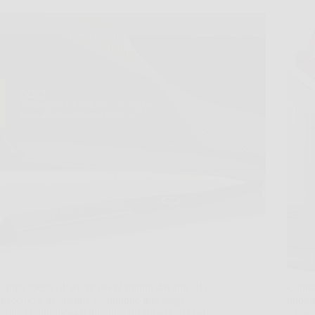
Capita spesso di avere pochi minuti davanti allo
Capita
specchio e desiderare comunque una piega
impron
ordinata, luminosa e duratura. In situazioni così,
tappet