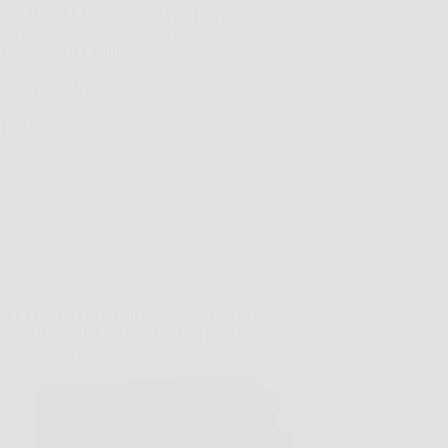
zioni, BISSELL SpotClean ProHeat può
are una soluzione concreta, pratica e veloce.
 lavatappeti e pulitore…
Redazione A B Colesterolo
18 Marzo 2026
Offerte
ock QV 35A Set: potenza 8000Pa, zero
li e stazione tutto in uno per una pulizia
abile senza sforzo