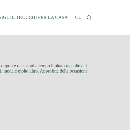
IGLI E TRUCCHI PER LA CASA
CUCINA E RICETTE
G
, coupon e occasioni a tempo limitato raccolte dai
gi, moda e molto altro. Approfitta delle occasioni