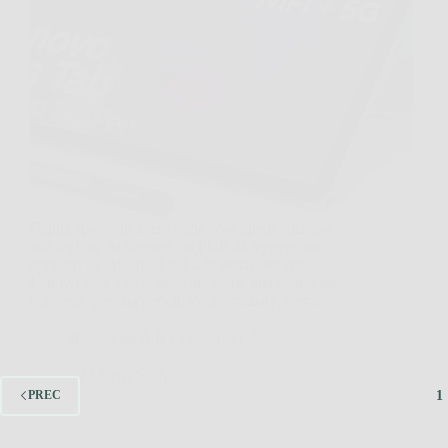
Capita spesso di avere mille cose aperte insieme,
una lezione da seguire, un PDF da leggere, un
appunto da salvare al volo. In situazioni così,
Lenovo Idea Tab si presenta come una soluzione
concreta, pensata per chi vuole studiare, cercare…
Redazione A B Colesterolo
17 Marzo 2026
1
PREC