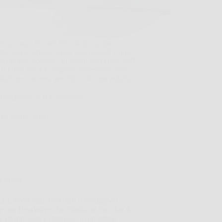
re a casa e trovare briciole in cucina,
te sul pavimento e peli negli angoli è una
 fin troppo comune. In questi casi DREAME
0 Ultra Track Complete si presenta come
luzione concreta per chi vuole una pulizia…
Redazione A B Colesterolo
18 Marzo 2026
Offerte
LL SpotClean ProHeat: il lavatappeti
te con HeatWave che elimina le macchie da
i, divani, auto e materassi in un attimo