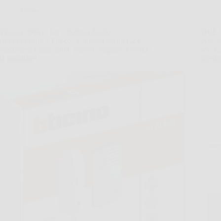
Offerte
BTicino 366811 Kit Citofono Audio
DREAM
Monofamiliare 2 Fili con Cornetta Sprint L2 e
Aspira
Pulsantiera Linea 2000: pratico, elegante e pronto
45 °C,
da installare!
intell