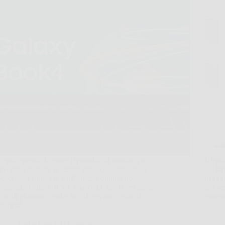
Capita spesso di aprire il portatile al mattino per
Rientr
lavorare, studiare o gestire mille cose insieme, e
sul ta
accorgersi subito se è all’altezza oppure no.
tropp
Samsung Galaxy Book4 nasce proprio per questo
per se
tipo di giornate, quelle in cui servono velocità,
potent
praticità…
Redazione A B Colesterolo