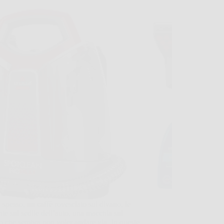
 spesso, un caffè rovesciato sul divano, le
te sul sedile dell’auto, una macchia sul
o che sembra non voler andare via. In queste