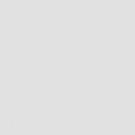
Capita spesso di aprire l’armadio e sentire
quell’odore di umido che rovina subito la
sensazione di casa pulita. In situazioni così, il
deumidificatore Olimpia della linea Splendid può
diventare un aiuto concreto, soprattutto in stanze
dove la condensa compare facilmente…
Redazione A B Colesterolo
18 Marzo 2026
Offerte
Samsung Galaxy Tab A11+ Tablet Android WiFi
8GB RAM 256GB 11.0″ 90Hz Silver: Potenza e
fluidità in grande formato per studio, lavoro e