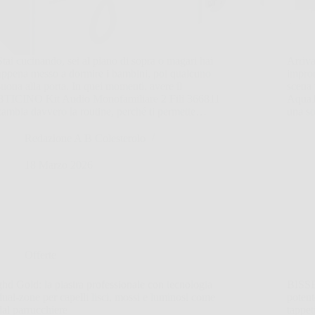
Stai cucinando, sei al piano di sopra o magari hai
Arriva
appena messo a dormire i bambini, poi qualcuno
impron
suona alla porta. In quei momenti, avere il
scena
BTICINO Kit Audio Monofamiliare 2 Fili 366811
Aqua1
cambia davvero la routine, perché ti permette…
una so
Redazione A B Colesterolo
18 Marzo 2026
Offerte
ghd Gold: la piastra professionale con tecnologia
BISSE
dual-zone per capelli lisci, mossi e luminosi come
poten
dal parrucchiere
tappet