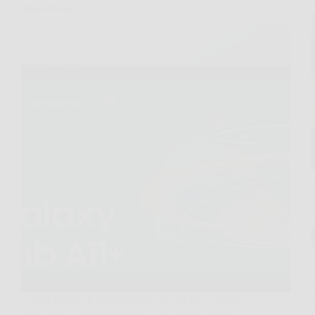
intrattenimento!
Capita spesso di avere troppe cose da fare e troppo
poco spazio per gestirle bene, una videochiamata