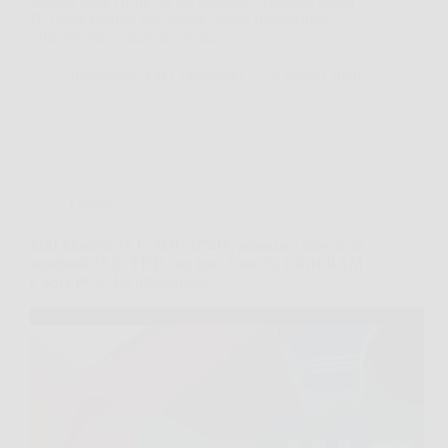
batteria delle cuffie sta già cedendo. Marshall Major
IV nasce proprio per evitare questa frustrazione,
offrendo una soluzione pratica a…
Redazione A B Colesterolo
24 Marzo 2026
Offerte
MSI Modern 15 F13MG-074IT: potenza e stile in un
notebook 15.6″ FHD con Intel Core i5, 16GB RAM
e SSD PCIe 4.0 ultrarapido!