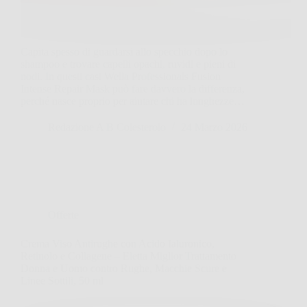
Capita spesso di guardarsi allo specchio dopo lo
shampoo e trovare capelli opachi, ruvidi e pieni di
nodi. In questi casi Wella Professionals Fusion
Intense Repair Mask può fare davvero la differenza,
perché nasce proprio per aiutare chi ha lunghezze…
Redazione A B Colesterolo
24 Marzo 2026
Offerte
Crema Viso Antirughe con Acido Ialuronico,
Retinolo e Collagene – Eletta Miglior Trattamento
Donna e Uomo contro Rughe, Macchie Scure e
Linee Sottili, 50 ml