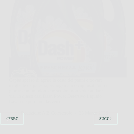
Capita spesso di aprire la cesta dei panni e trovare
magliette da palestra, asciugamani o capi usati tutto il
giorno con un odore che sembra non voler andare
via. In questi casi Dash Power Detersivo Liquido
Lavatrice può fare davvero…
Redazione A B Colesterolo
23 Marzo 2026
PREC
SUCC